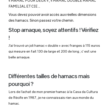
« HAMAC POUR DEUX « , « HAMAC DOUBLE HAMAC
FAMILIAL ET CIE …
Vous devez pouvoir avoir accès aux réelles dimensions
des hamacs. Sinon passez votre chemin.
Stop arnaque, soyez attentifs ! Vérifiez
!
J’ai trouvé un joli hamac « double » avec franges à 115 euros
qui mesure en fait 130 de large et 200 de long ; c’ est une
belle arnaque.
Différentes tailles de hamacs mais
pourquoi ?
Lors de l’achat de mon premier hamac à la Casa da Cultura
de Récife en 1987 , je ne connaissais rien aux monde du
hamac.