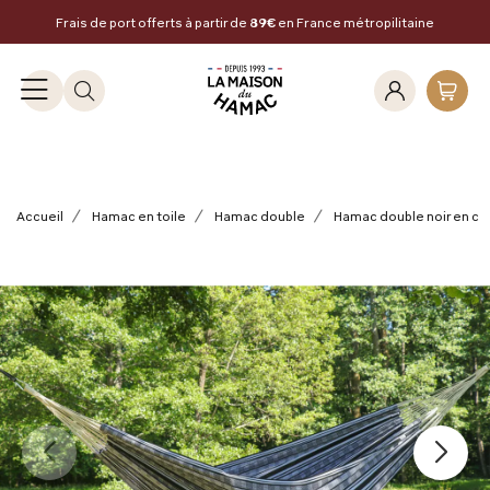
Frais de port offerts à partir de
89€
en France métropilitaine
Accueil
Hamac en toile
Hamac double
Hamac double noir en co
Précédent
Suivan