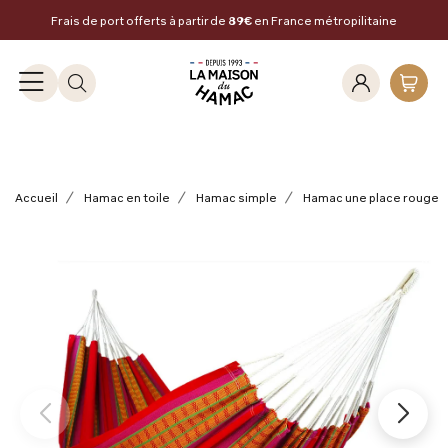
Frais de port offerts à partir de
89€
en France métropilitaine
Accueil
Hamac en toile
Hamac simple
Hamac une place rouge -
Précédent
Suivan