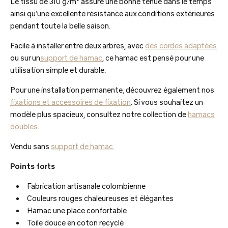
Le tissu de 310 g/m² assure une bonne tenue dans le temps
ainsi qu’une excellente résistance aux conditions extérieures
pendant toute la belle saison.
Facile à installer entre deux arbres, avec
des cordes adaptées
ou sur un
support de hamac
, ce hamac est pensé pour une
utilisation simple et durable.
Pour une installation permanente, découvrez également nos
fixations et accessoires de fixation
. Si vous souhaitez un
modèle plus spacieux, consultez notre collection de
hamacs
doubles
.
Vendu sans
support de hamac.
Points forts
Fabrication artisanale colombienne
Couleurs rouges chaleureuses et élégantes
Hamac une place confortable
Toile douce en coton recyclé