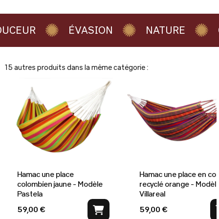
CEUR
ÉVASION
NATURE
C
15 autres produits dans la même catégorie :
Hamac une place
Hamac une place en co
colombien jaune - Modèle
recyclé orange - Modèl
Pastela
Villareal
59,00 €
59,00 €