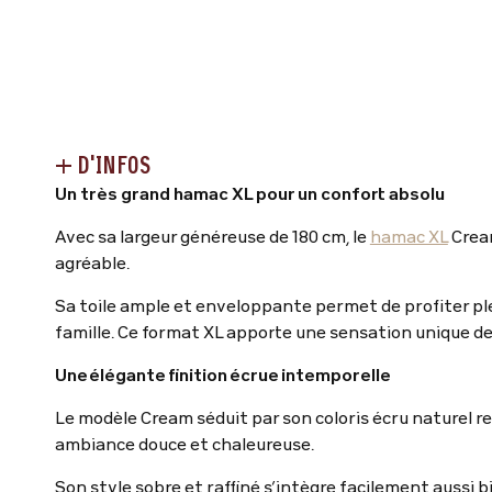
+ D'INFOS
Un très grand hamac XL pour un confort absolu
Avec sa largeur généreuse de 180 cm, le
hamac XL
Cream
agréable.
Sa toile ample et enveloppante permet de profiter pl
famille. Ce format XL apporte une sensation unique de 
Une élégante finition écrue intemporelle
Le modèle Cream séduit par son coloris écru naturel re
ambiance douce et chaleureuse.
Son style sobre et raffiné s’intègre facilement aussi b