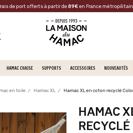
rais de port offerts à partir de
89€
en France métropilitai
HAMAC CHAISE
SUPPORTS
ACCESSOIRES
NOUVEAUTÉS
ac en toile
Hamac XL
Hamac XL en coton recyclé Col
HAMAC X
RECYCLÉ