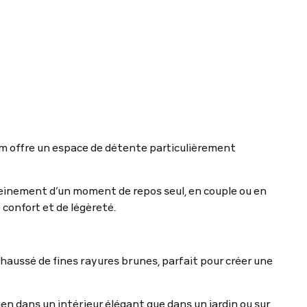
 offre un espace de détente particulièrement
einement d’un moment de repos seul, en couple ou en
confort et de légèreté.
haussé de fines rayures brunes, parfait pour créer une
ien dans un intérieur élégant que dans un jardin ou sur