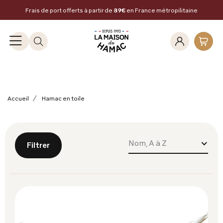
Frais de port offerts à partir de
89€
en France métropilitaine
Accueil
Hamac en toile
Nom, A à Z
Filtrer